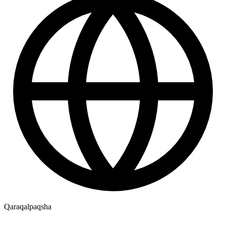
Qaraqalpaqsha