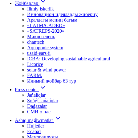
Жойбарлар
Ilimiy iskerlik
Инновацион идеяларды жибериу
Аралдағы мениӊ бағым
«LATMA-ADED»
«SATREPS-2020»
Микрозелень
chantech
Aquaponic system
usaid-ears-ii
ICBA: Developing sustainable agricultural
Licorice
solar & wind power
FARM.
Илимий жойбар 63 тур
Press center
Jańalíqlar
Sońǵí Jańalíqlar
Daǵazalar
СМИ о нас
Ashıq maǵlwmatlar
Hujjetler
Есабат
Меморандумы