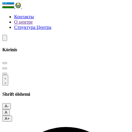
Контакты
О центре
Структура Центра
Kórinis
Shrift ólshemi
A-
A
A+