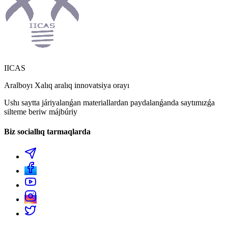
IICAS
Aralboyı Xalıq aralıq innovatsiya orayı
Ushı saytta járiyalanǵan materiallardan paydalanǵanda saytımızǵa
silteme beriw májbúriy
Biz sociallıq tarmaqlarda