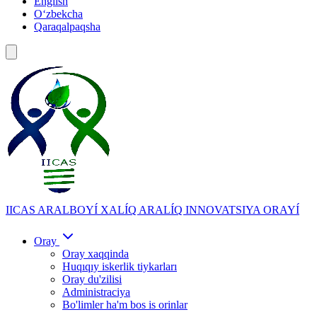
English
Oʻzbekcha
Qaraqalpaqsha
IICAS
ARALBOYÍ XALÍQ ARALÍQ INNOVATSIYA ORAYÍ
Oray
Oray xaqqinda
Huqıqıy iskerlik tiykarları
Oray du'zilisi
Administraciya
Bo'limler ha'm bos is orinlar