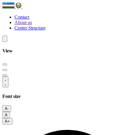
Contact
About us
Center Structure
View
Font size
A-
A
A+