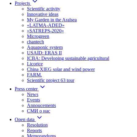
Projects
Scientific activity
Innovative ideas
My Garden in the Aralsea
«LATMA-ADED»
«SATREPS-2020»
Microgreen
chantech
Aquaponic system
USAID: ERAS II
ICBA: Developing sustainable agricultural
Licorice
China XIEG solar and wind power
FARM.
Scientific project 63 tour
Press center
News
Events
Annoucements
СМИ о нас
Open data
Resolution
Reports
Memorandums