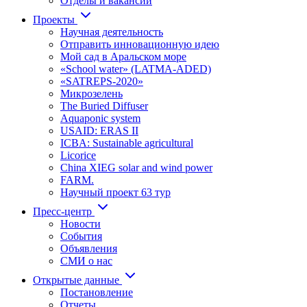
Отделы и вакансии
Проекты
Научная деятельность
Отправить инновационную идею
Мой сад в Аральском море
«School water» (LATMA-ADED)
«SATREPS-2020»
Микрозелень
The Buried Diffuser
Aquaponic system
USAID: ERAS II
ICBA: Sustainable agricultural
Licorice
China XIEG solar and wind power
FARM.
Научный проект 63 тур
Пресс-центр
Новости
События
Объявления
СМИ о нас
Открытые данные
Постановление
Отчеты