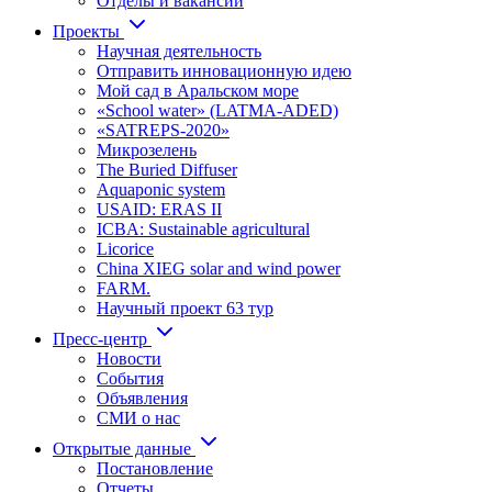
Отделы и вакансии
Проекты
Научная деятельность
Отправить инновационную идею
Мой сад в Аральском море
«School water» (LATMA-ADED)
«SATREPS-2020»
Микрозелень
The Buried Diffuser
Aquaponic system
USAID: ERAS II
ICBA: Sustainable agricultural
Licorice
China XIEG solar and wind power
FARM.
Научный проект 63 тур
Пресс-центр
Новости
События
Объявления
СМИ о нас
Открытые данные
Постановление
Отчеты