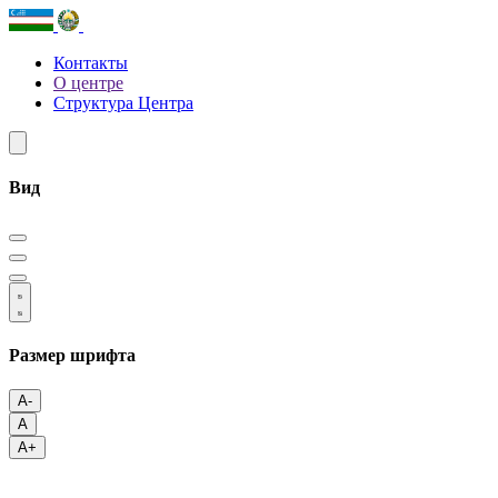
Контакты
О центре
Структура Центра
Вид
Размер шрифта
A-
A
A+