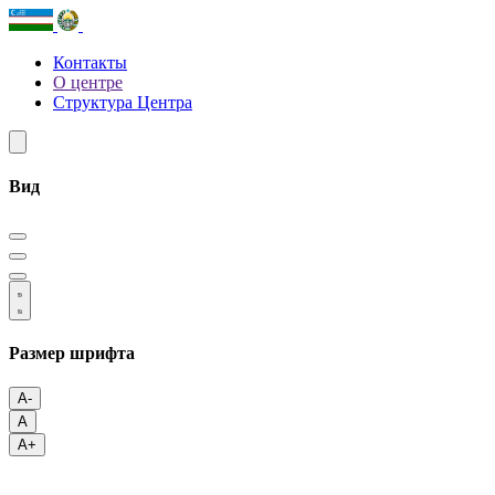
Контакты
О центре
Структура Центра
Вид
Размер шрифта
A-
A
A+