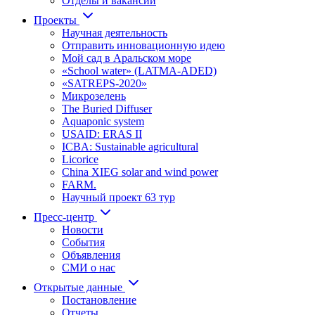
Отделы и вакансии
Проекты
Научная деятельность
Отправить инновационную идею
Мой сад в Аральском море
«School water» (LATMA-ADED)
«SATREPS-2020»
Микрозелень
The Buried Diffuser
Aquaponic system
USAID: ERAS II
ICBA: Sustainable agricultural
Licorice
China XIEG solar and wind power
FARM.
Научный проект 63 тур
Пресс-центр
Новости
События
Объявления
СМИ о нас
Открытые данные
Постановление
Отчеты