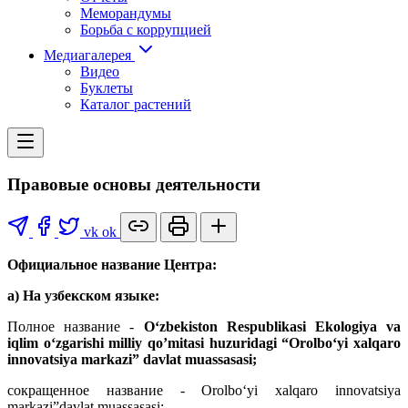
Меморандумы
Борьба с коррупцией
Медиагалерея
Видео
Буклеты
Каталог растений
Правовые основы деятельности
vk
ok
Официальное название Центра:
a) На узбекском языке:
Полное название -
O‘zbekiston Respublikasi Ekologiya va
iqlim o‘zgarishi milliy qo’mitasi huzuridagi “Orolbo‘yi xalqaro
innovatsiya markazi” davlat muassasasi;
сокращенное название - Orolbo‘yi xalqaro innovatsiya
markazi”davlat muassasasi;