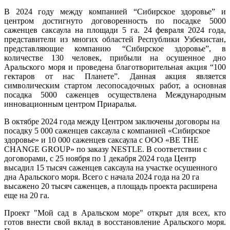
В 2024 году между компанией “Сибирское здоровье” и
центром достигнуто договоренность по посадке 5000
саженцев саксаула на площади 5 га. 24 февраля 2024 года,
представители из многих областей Республики Узбекистан,
представляющие компанию “Сибирское здоровье”, в
количестве 130 человек, прибыли на осушенное дно
Аральского моря и проведена благотворительная акция “100
гектаров от нас Планете”. Данная акция является
символическим стартом лесопосадочных работ, а основная
посадка 5000 саженцев осуществлена Международным
инновационным центром Приаралья.
В октябре 2024 года между Центром заключены договоры на
посадку 5 000 саженцев саксаула с компанией «Сибирское
здоровье» и 10 000 саженцев саксаула с ООО «BE THE
CHANGE GROUP» по заказу NESTLE. В соответствии с
договорами, с 25 ноября по 1 декабря 2024 года Центр
высадил 15 тысяч саженцев саксаула на участке осушенного
дна Аральского моря. Всего с начала 2024 года на 20 га
высажено 20 тысяч саженцев, а площадь проекта расширена
еще на 20 га.
Проект "Мой сад в Аральском море" открыт для всех, кто
готов внести свой вклад в восстановление Аральского моря.