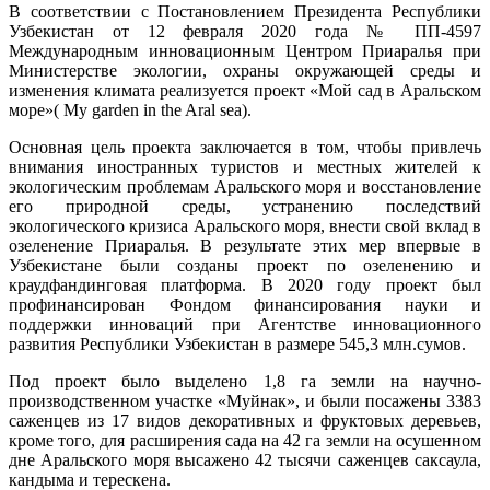
В соответствии с Постановлением Президента Республики
Узбекистан от 12 февраля 2020 года № ПП-4597
Международным инновационным Центром Приаралья при
Министерстве экологии, охраны окружающей среды и
изменения климата реализуется проект «Мой сад в Аральском
море»( My garden in the Aral sea).
Основная цель проекта заключается в том, чтобы привлечь
внимания иностранных туристов и местных жителей к
экологическим проблемам Аральского моря и восстановление
его природной среды, устранению последствий
экологического кризиса Аральского моря, внести свой вклад в
озеленение Приаралья. В результате этих мер впервые в
Узбекистане были созданы проект по озеленению и
краудфандинговая платформа. В 2020 году проект был
профинансирован Фондом финансирования науки и
поддержки инноваций при Агентстве инновационного
развития Республики Узбекистан в размере 545,3 млн.сумов.
Под проект было выделено 1,8 га земли на научно-
производственном участке «Муйнак», и были посажены 3383
саженцев из 17 видов декоративных и фруктовых деревьев,
кроме того, для расширения сада на 42 га земли на осушенном
дне Аральского моря высажено 42 тысячи саженцев саксаула,
кандыма и терескена.