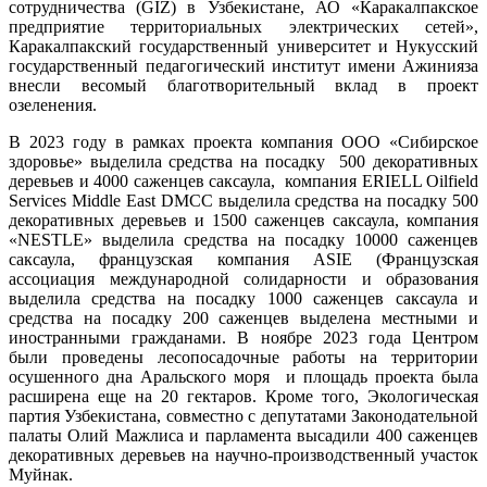
сотрудничества (GIZ) в Узбекистане, АО «Каракалпакское
предприятие территориальных электрических сетей»,
Каракалпакский государственный университет и Нукусский
государственный педагогический институт имени Ажинияза
внесли весомый благотворительный вклад в проект
озеленения.
В 2023 году в рамках проекта компания ООО «Сибирское
здоровье» выделила средства на посадку 500 декоративных
деревьев и 4000 саженцев саксаула, компания ERIELL Oilfield
Services Middle East DMCC выделила средства на посадку 500
декоративных деревьев и 1500 саженцев саксаула, компания
«NESTLE» выделила средства на посадку 10000 саженцев
саксаула, французская компания ASIE (Французская
ассоциация международной солидарности и образования
выделила средства на посадку 1000 саженцев саксаула и
средства на посадку 200 саженцев выделена местными и
иностранными гражданами. В ноябре 2023 года Центром
были проведены лесопосадочные работы на территории
осушенного дна Аральского моря и площадь проекта была
расширена еще на 20 гектаров. Кроме того, Экологическая
партия Узбекистана, совместно с депутатами Законодательной
палаты Олий Мажлиса и парламента высадили 400 саженцев
декоративных деревьев на научно-производственный участок
Муйнак.