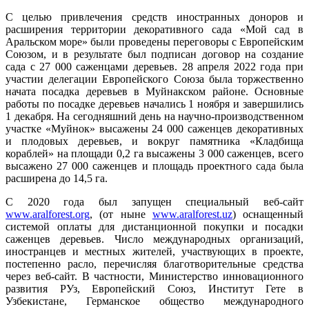
С целью привлечения средств иностранных доноров и
расширения территории декоративного сада «Мой сад в
Аральском море» были проведены переговоры с Европейским
Союзом, и в результате был подписан договор на создание
сада с 27 000 саженцами деревьев. 28 апреля 2022 года при
участии делегации Европейского Союза была торжественно
начата посадка деревьев в Муйнакском районе. Основные
работы по посадке деревьев начались 1 ноября и завершились
1 декабря. На сегодняшний день на научно-производственном
участке «Муйнок» высажены 24 000 саженцев декоративных
и плодовых деревьев, и вокруг памятника «Кладбища
кораблей» на площади 0,2 га высажены 3 000 саженцев, всего
высажено 27 000 саженцев и площадь проектного сада была
расширена до 14,5 га.
С 2020 года был запущен специальный веб-сайт
www.aralforest.org
, (от ныне
www.aralforest.uz
) оснащенный
системой оплаты для дистанционной покупки и посадки
саженцев деревьев. Число международных организаций,
иностранцев и местных жителей, участвующих в проекте,
постепенно расло, перечисляя благотворительные средства
через веб-сайт. В частности, Министерство инновационного
развития РУз, Европейский Союз, Институт Гете в
Узбекистане, Германское общество международного