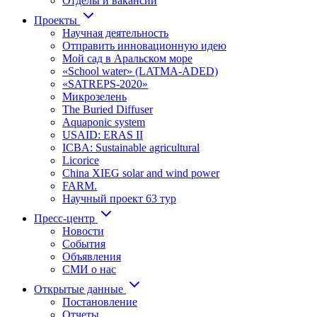
Отделы и вакансии
Проекты
Научная деятельность
Отправить инновационную идею
Мой сад в Аральском море
«School water» (LATMA-ADED)
«SATREPS-2020»
Микрозелень
The Buried Diffuser
Aquaponic system
USAID: ERAS II
ICBA: Sustainable agricultural
Licorice
China XIEG solar and wind power
FARM.
Научный проект 63 тур
Пресс-центр
Новости
События
Объявления
СМИ о нас
Открытые данные
Постановление
Отчеты