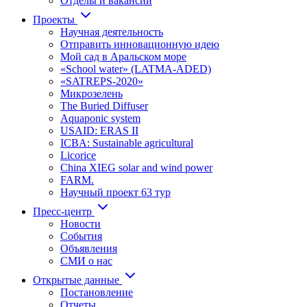
Отделы и вакансии
Проекты
Научная деятельность
Отправить инновационную идею
Мой сад в Аральском море
«School water» (LATMA-ADED)
«SATREPS-2020»
Микрозелень
The Buried Diffuser
Aquaponic system
USAID: ERAS II
ICBA: Sustainable agricultural
Licorice
China XIEG solar and wind power
FARM.
Научный проект 63 тур
Пресс-центр
Новости
События
Объявления
СМИ о нас
Открытые данные
Постановление
Отчеты