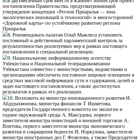
в двухмесячный срок внести в Кабинет Министров проект
постановления Правительства, предусматривающий
утверждение концепции «Регион Приаралья — зона
экологических инноваций и технологий» и многосторонней
«Дорожной карты» по устойчивому развитию региона
Приаралья.
8. Рекомендовать палатам Олий Мажлиса установить
постоянный и действенный парламентский контроль за
результативностью реализуемых мер в рамках настоящего
постановления и специальной резолюции.
9. Национальному информационному агентству
Узбекистана и Национальной телерадиокомпании
Узбекистана совместно с министерствами, ведомствами и
организациями обеспечить постоянное широкое освещение в
средствах массовой информации сути и содержания, целей и
задач настоящего постановления, а также достигнутых
результатов в рамках его реализации.
10. Возложить на министра инновационного развития И.
Абдурахмонова, министра финансов Т. Ишметова,
председателя Государственного комитета по экологии и
охране окружающей среды А. Максудова, первого
заместителя министра инвестиций и внешней торговли А.
Воитова, первого заместителя министра экономического
развития и сокращения бедности И. Норкулова, заместителя
министра иностранных дел Г. Фозилова, а также Председателя