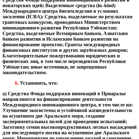
новаторских идей;
Выделенные средства (in–kind)
Международного центра биоземледелия в условиях
засоления (ICBA);
Средства, выделяемые по результатам
грантовых конкурсов, проводимых Министерством
инновационного развития Республики Узбекистан;
Средства, выделяемые Всемирным банком, Азиатским
банком развития и Исламским банком развития на
финансирование проектов;
Гранты международных
финансовых институтов и других зарубежных доноров;
Благотворительные пожертвования юридических и
физических лиц, в том числе нерезидентов Республики
Узбекистан;
иные источники, не запрещенные
законодательством.
6.
Установить, что:
а) Средства Фонда поддержки инноваций в Приаралье
направляются на финансирование деятельности
Международного инновационного центра, в том числе на:
Улучшение экосистемы и устойчивой жизнедеятельности
на осушенном дне Аральского моря, создание
экспериментальных полей для проведения испытаний;
Заготовку семян высокопродуктивных лесных насаждений
для последующего посева на осушенном дне Аральского
моря;
Мероприятия по управлению засухой и смягчению