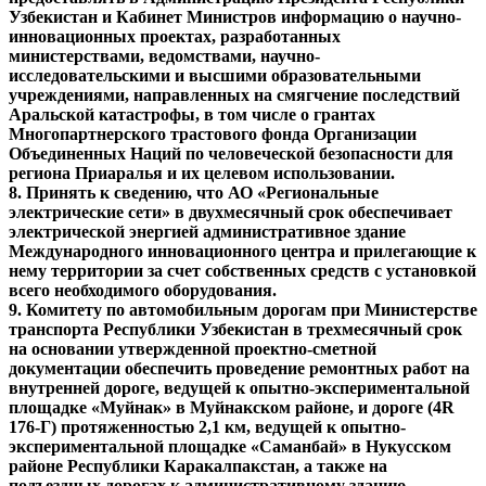
Узбекистан и Кабинет Министров информацию о научно-
инновационных проектах, разработанных
министерствами, ведомствами, научно-
исследовательскими и высшими образовательными
учреждениями, направленных на смягчение последствий
Аральской катастрофы, в том числе о грантах
Многопартнерского трастового фонда Организации
Объединенных Наций по человеческой безопасности для
региона Приаралья и их целевом использовании.
8. Принять к сведению, что АО «Региональные
электрические сети» в двухмесячный срок обеспечивает
электрической энергией административное здание
Международного инновационного центра и прилегающие к
нему территории за счет собственных средств с установкой
всего необходимого оборудования.
9. Комитету по автомобильным дорогам при Министерстве
транспорта Республики Узбекистан в трехмесячный срок
на основании утвержденной проектно-сметной
документации обеспечить проведение ремонтных работ на
внутренней дороге, ведущей к опытно-экспериментальной
площадке «Муйнак» в Муйнакском районе, и дороге (4R
176-Г) протяженностью 2,1 км, ведущей к опытно-
экспериментальной площадке «Саманбай» в Нукусском
районе Республики Каракалпакстан, а также на
подъездных дорогах к административному зданию