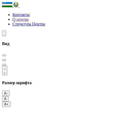
Контакты
О центре
Структура Центра
Вид
Размер шрифта
A-
A
A+