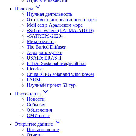
Отделы и вакансии
Проекты
Научная деятельность
Отправить инновационную идею
Мой сад в Аральском море
«School water» (LATMA-ADED)
«SATREPS-2020»
Микрозелень
The Buried Diffuser
Aquaponic system
USAID: ERAS II
ICBA: Sustainable agricultural
Licorice
China XIEG solar and wind power
FARM.
Научный проект 63 тур
Пресс-центр
Новости
События
Объявления
СМИ о нас
Открытые данные
Постановление
Отчеты