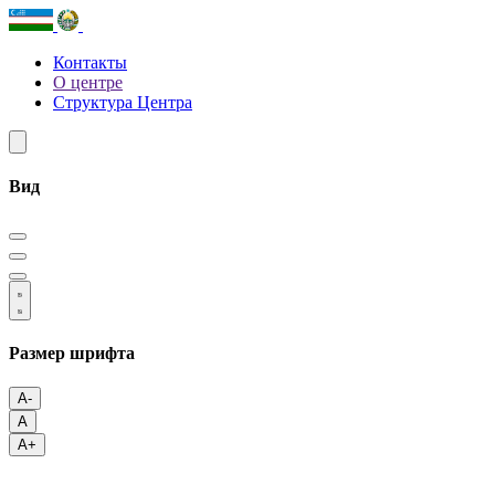
Контакты
О центре
Структура Центра
Вид
Размер шрифта
A-
A
A+